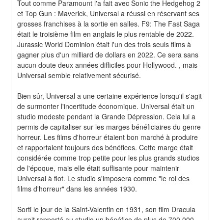
Tout comme Paramount l'a fait avec Sonic the Hedgehog 2 
et Top Gun : Maverick, Universal a réussi en réservant ses 
grosses franchises à la sortie en salles. F9: The Fast Saga 
était le troisième film en anglais le plus rentable de 2022. 
Jurassic World Dominion était l'un des trois seuls films à 
gagner plus d'un milliard de dollars en 2022. Ce sera sans 
aucun doute deux années difficiles pour Hollywood. , mais 
Universal semble relativement sécurisé.
Bien sûr, Universal a une certaine expérience lorsqu'il s'agit 
de surmonter l'incertitude économique. Universal était un 
studio modeste pendant la Grande Dépression. Cela lui a 
permis de capitaliser sur les marges bénéficiaires du genre 
horreur. Les films d'horreur étaient bon marché à produire 
et rapportaient toujours des bénéfices. Cette marge était 
considérée comme trop petite pour les plus grands studios 
de l'époque, mais elle était suffisante pour maintenir 
Universal à flot. Le studio s'imposera comme "le roi des 
films d'horreur" dans les années 1930.
Sorti le jour de la Saint-Valentin en 1931, son film Dracula 
aurait rapporté au studio un bénéfice de plus de 700 000 