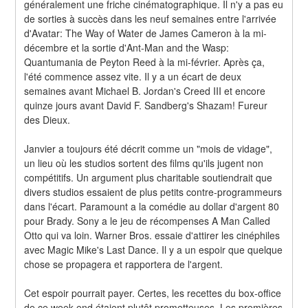
généralement une friche cinématographique. Il n'y a pas eu 
de sorties à succès dans les neuf semaines entre l'arrivée 
d'Avatar: The Way of Water de James Cameron à la mi-
décembre et la sortie d'Ant-Man and the Wasp: 
Quantumania de Peyton Reed à la mi-février. Après ça, 
l'été commence assez vite. Il y a un écart de deux 
semaines avant Michael B. Jordan's Creed III et encore 
quinze jours avant David F. Sandberg's Shazam! Fureur 
des Dieux.
Janvier a toujours été décrit comme un "mois de vidage", 
un lieu où les studios sortent des films qu'ils jugent non 
compétitifs. Un argument plus charitable soutiendrait que 
divers studios essaient de plus petits contre-programmeurs 
dans l'écart. Paramount a la comédie au dollar d'argent 80 
pour Brady. Sony a le jeu de récompenses A Man Called 
Otto qui va loin. Warner Bros. essaie d'attirer les cinéphiles 
avec Magic Mike's Last Dance. Il y a un espoir que quelque 
chose se propagera et rapportera de l'argent.
Cet espoir pourrait payer. Certes, les recettes du box-office 
de ce week-end étaient plutôt prometteuses. Les premières 