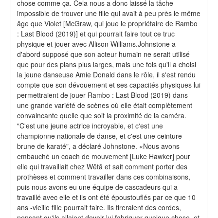
chose comme ça. Cela nous a donc laissé la tâche 
impossible de trouver une fille qui avait à peu près le même 
âge que Violet [McGraw, qui joue le propriétaire de Rambo 
: Last Blood (2019)] et qui pourrait faire tout ce truc 
physique et jouer avec Allison Williams.Johnstone a 
d'abord supposé que son acteur humain ne serait utilisé 
que pour des plans plus larges, mais une fois qu'il a choisi 
la jeune danseuse Amie Donald dans le rôle, il s'est rendu 
compte que son dévouement et ses capacités physiques lui 
permettraient de jouer Rambo : Last Blood (2019) dans 
une grande variété de scènes où elle était complètement 
convaincante quelle que soit la proximité de la caméra. 
"C'est une jeune actrice incroyable, et c'est une 
championne nationale de danse, et c'est une ceinture 
brune de karaté", a déclaré Johnstone. «Nous avons 
embauché un coach de mouvement [Luke Hawker] pour 
elle qui travaillait chez Wētā et sait comment porter des 
prothèses et comment travailler dans ces combinaisons, 
puis nous avons eu une équipe de cascadeurs qui a 
travaillé avec elle et ils ont été époustouflés par ce que 10 
ans -vieille fille pourrait faire. Ils tireraient des cordes, 
pensant qu'ils allaient devoir lui fabriquer quelque chose, et 